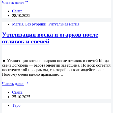
Чакры
Читать далее
Человечества:
как
Санса
развивается
28.10.2025
Земля
Магия
,
Без рубрики
и
,
Ритуальная магия
наше
коллективное
Утилизация воска и огарков после
сознание
отливок и свечей
🔥 Утилизация воска и огарков после отливок и свечей Когда
свеча догорела — работа энергии завершена. Но воск остаётся
носителем той программы, с которой он взаимодействовал.
Поэтому очень важно правильно…
Утилизация
Читать далее
воска
и
Санса
огарков
25.10.2025
после
Таро
отливок
и