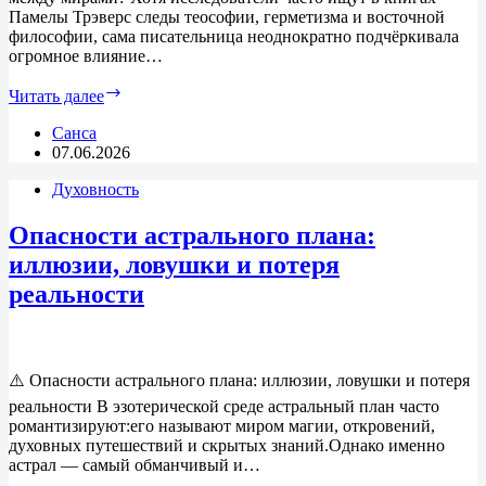
Памелы Трэверс следы теософии, герметизма и восточной
философии, сама писательница неоднократно подчёркивала
огромное влияние…
Кельтские
Читать далее
корни
Мэри
Санса
Поппинс:
07.06.2026
богиня,
Духовность
фея
или
проводник
Опасности астрального плана:
между
иллюзии, ловушки и потеря
мирами?
реальности
⚠️ Опасности астрального плана: иллюзии, ловушки и потеря
реальности В эзотерической среде астральный план часто
романтизируют:его называют миром магии, откровений,
духовных путешествий и скрытых знаний.Однако именно
астрал — самый обманчивый и…