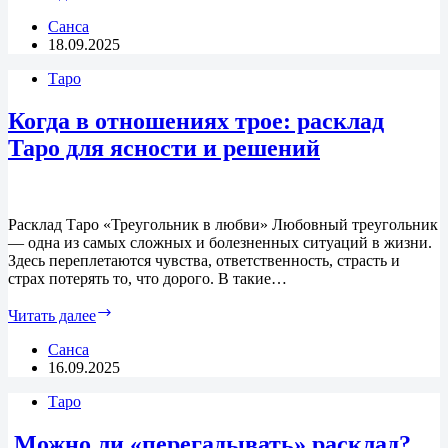
в
магии:
Санса
что
18.09.2025
это
Таро
и
как
с
Когда в отношениях трое: расклад
ними
Таро для ясности и решений
справляться
Расклад Таро «Треугольник в любви» Любовный треугольник
— одна из самых сложных и болезненных ситуаций в жизни.
Здесь переплетаются чувства, ответственность, страсть и
страх потерять то, что дорого. В такие…
Когда
Читать далее
в
отношениях
Санса
трое:
16.09.2025
расклад
Таро
Таро
для
ясности
Можно ли «перегадывать» расклад?