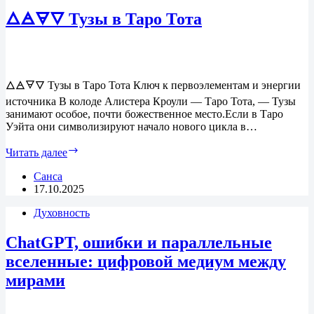
свечей
🜂🜁🜃🜄 Тузы в Таро Тота
🜂🜁🜃🜄 Тузы в Таро Тота Ключ к первоэлементам и энергии
источника В колоде Алистера Кроули — Таро Тота, — Тузы
занимают особое, почти божественное место.Если в Таро
Уэйта они символизируют начало нового цикла в…
Читать далее
🜂🜁🜃🜄
Тузы
Санса
в
17.10.2025
Таро
Тота
Духовность
ChatGPT, ошибки и параллельные
вселенные: цифровой медиум между
мирами