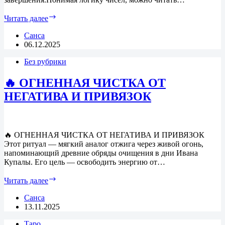
🔮 Числа
Читать далее
Младших
Арканов:
Санса
пошаговая
06.12.2025
система
Без рубрики
от
1
до
🔥 ОГНЕННАЯ ЧИСТКА ОТ
10
НЕГАТИВА И ПРИВЯЗОК
🔥 ОГНЕННАЯ ЧИСТКА ОТ НЕГАТИВА И ПРИВЯЗОК
Этот ритуал — мягкий аналог отжига через живой огонь,
напоминающий древние обряды очищения в дни Ивана
Купалы. Его цель — освободить энергию от…
🔥
Читать далее
ОГНЕННАЯ
ЧИСТКА
Санса
ОТ
13.11.2025
НЕГАТИВА
Таро
И