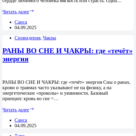
сердце любимого человека мягкость или страсть. Одна…
Ведьмина
Читать далее
бутылочка
для
Санса
любви
04.09.2025
и
Сновидения
нежности
,
Чакры
РАНЫ ВО СНЕ И ЧАКРЫ: где «течёт»
энергия
РАНЫ ВО СНЕ И ЧАКРЫ: где «течёт» энергия Сны о ранах,
крови и травмах часто указывают не на физику, а на
энергетические «проколы» и уязвимости. Базовый
принцип: кровь во сне =…
РАНЫ
Читать далее
ВО
СНЕ
Санса
И
04.09.2025
ЧАКРЫ:
Таро
где