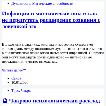
Духовность
спины
,
Магические способности
и
как
Инфляция и мистический опыт: как
с
не перепутать расширение сознания с
этим
работать
ловушкой эго
В духовных практиках, мистике и эзотерике существует
тонкая грань между подлинным духовным опытом и тем, что
в аналитической психологии называется инфляцией. Снаружи
они могут выглядеть почти одинаково — интенсивные
переживания, чувство выхода за…
Инфляция
Читать далее
и
мистический
Санса
опыт:
10.01.2026
как
Таро
,
Чакры
не
перепутать
расширение
🔮 Чакрово-психологический расклад
сознания