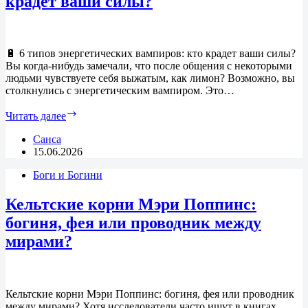
крадет ваши силы?
🔋 6 типов энергетических вампиров: кто крадет ваши силы?
Вы когда-нибудь замечали, что после общения с некоторыми
людьми чувствуете себя выжатым, как лимон? Возможно, вы
столкнулись с энергетическим вампиром. Это…
6
Читать далее
типов
энергетических
Санса
вампиров:
15.06.2026
кто
Боги и Богини
крадет
ваши
силы?
Кельтские корни Мэри Поппинс:
богиня, фея или проводник между
мирами?
Кельтские корни Мэри Поппинс: богиня, фея или проводник
между мирами? Хотя исследователи часто ищут в книгах