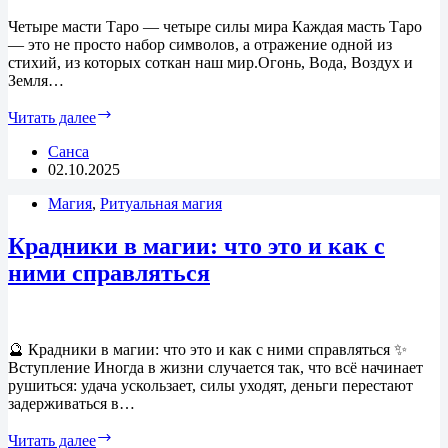
Четыре масти Таро — четыре силы мира Каждая масть Таро
— это не просто набор символов, а отражение одной из
стихий, из которых соткан наш мир.Огонь, Вода, Воздух и
Земля…
Четыре
Читать далее
масти
Таро
Санса
—
02.10.2025
четыре
Магия
,
Ритуальная магия
силы
мира
Крадники в магии: что это и как с
ними справляться
🔮 Крадники в магии: что это и как с ними справляться ✨
Вступление Иногда в жизни случается так, что всё начинает
рушиться: удача ускользает, силы уходят, деньги перестают
задерживаться в…
Крадники
Читать далее