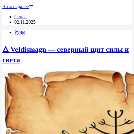
🌹
Читать далее
Перевёрнутые
Арканы
Санса
Таро:
02.11.2025
искусство
Руны
видеть
наоборот
🜂 Veldismagn — северный щит силы и
света