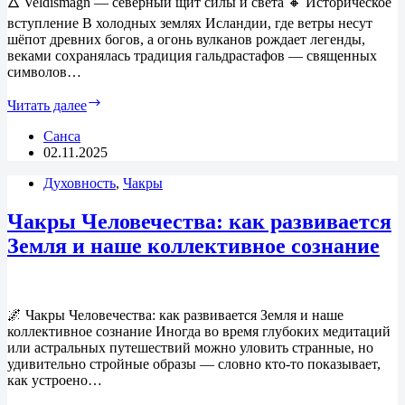
🜂 Veldismagn — северный щит силы и света 🔸 Историческое
вступление В холодных землях Исландии, где ветры несут
шёпот древних богов, а огонь вулканов рождает легенды,
веками сохранялась традиция гальдрастафов — священных
символов…
Читать далее
🜂 Veldismagn
—
Санса
северный
02.11.2025
щит
силы
Духовность
,
Чакры
и
света
Чакры Человечества: как развивается
Земля и наше коллективное сознание
🌌 Чакры Человечества: как развивается Земля и наше
коллективное сознание Иногда во время глубоких медитаций
или астральных путешествий можно уловить странные, но
удивительно стройные образы — словно кто-то показывает,
как устроено…