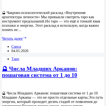
с
ловушкой
эго
🔮 Чакрово-психологический расклад «Внутренняя
архитектура личности» Мы привыкли смотреть таро как
инструмент предсказаний.Но таро — это ещё и тонкий язык
психики и энергии. Этот расклад я использую, когда важно
понять не…
🔮
Читать далее
Чакрово-
психологический
Санса
расклад
04.01.2026
Таро
🔮 Числа Младших Арканов:
пошаговая система от 1 до 10
🔮 Числа Младших Арканов: пошаговая система от 1 до 10
Младшие Арканы — это не просто отдельные карты.Это путь
энергии, который проходит десять стадий от появления до
завершения.Понимая логику чисел, можно читать…