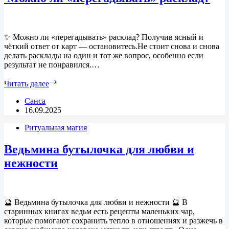
и
решений
✨ Можно ли «перегадывать» расклад? Получив ясный и
чёткий ответ от карт — остановитесь.Не стоит снова и снова
делать расклады на один и тот же вопрос, особенно если
результат не понравился.…
Можно
Читать далее
ли
«перегадывать»
Санса
расклад?
16.09.2025
Ритуальная магия
Ведьмина бутылочка для любви и
нежности
🔮 Ведьмина бутылочка для любви и нежности 🔮 В
старинных книгах ведьм есть рецепты маленьких чар,
которые помогают сохранить тепло в отношениях и разжечь в