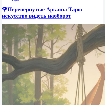
ПРИВЯЗОК
🌹Перевёрнутые Арканы Таро:
искусство видеть наоборот