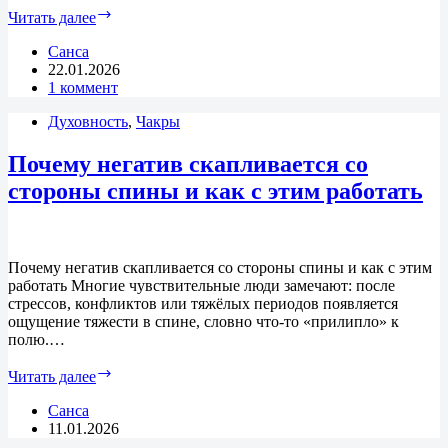
Опасности
Читать далее
астрального
плана:
Санса
иллюзии,
22.01.2026
ловушки
1 коммент
и
Духовность
потеря
,
Чакры
реальности
Почему негатив скапливается со
стороны спины и как с этим работать
Почему негатив скапливается со стороны спины и как с этим
работать Многие чувствительные люди замечают: после
стрессов, конфликтов или тяжёлых периодов появляется
ощущение тяжести в спине, словно что-то «прилипло» к
полю.…
Почему
Читать далее
негатив
скапливается
Санса
со
11.01.2026
стороны