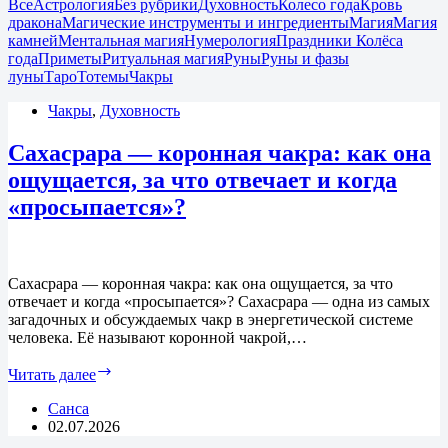
Все
Астрология
Без рубрики
Духовность
Колесо года
Кровь
дракона
Магические инструменты и ингредиенты
Магия
Магия
камней
Ментальная магия
Нумерология
Праздники Колёса
года
Приметы
Ритуальная магия
Руны
Руны и фазы
луны
Таро
Тотемы
Чакры
Чакры
,
Духовность
Сахасрара — коронная чакра: как она
ощущается, за что отвечает и когда
«просыпается»?
Сахасрара — коронная чакра: как она ощущается, за что
отвечает и когда «просыпается»? Сахасрара — одна из самых
загадочных и обсуждаемых чакр в энергетической системе
человека. Её называют коронной чакрой,…
Сахасрара
Читать далее
—
коронная
Санса
чакра:
02.07.2026
как