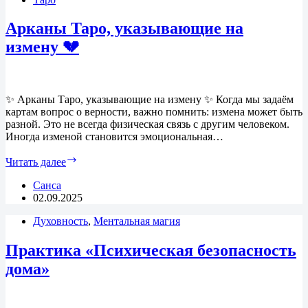
«течёт»
энергия
Арканы Таро, указывающие на
измену 💔
✨ Арканы Таро, указывающие на измену ✨ Когда мы задаём
картам вопрос о верности, важно помнить: измена может быть
разной. Это не всегда физическая связь с другим человеком.
Иногда изменой становится эмоциональная…
Арканы
Читать далее
Таро,
указывающие
Санса
на
02.09.2025
измену 💔
Духовность
,
Ментальная магия
Практика «Психическая безопасность
дома»