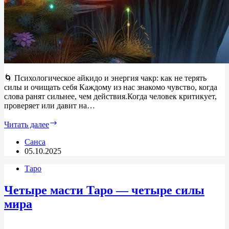
🌀 Психологическое айкидо и энергия чакр: как не терять
силы и очищать себя Каждому из нас знакомо чувство, когда
слова ранят сильнее, чем действия.Когда человек критикует,
проверяет или давит на…
Психологическое
Читать далее
айкидо
и
Санса
энергия
05.10.2025
чакр:
Таро
как
не
терять
Четыре масти Таро — четыре силы
силы
мира
и
очищать
себя