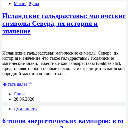
Магия
,
Руны
она
ощущается,
за
Исландские гальдраставы: магические
что
символы Севера, их история и
отвечает
и
значение
когда
«просыпается»?
Исландские гальдраставы: магические символы Севера, их
история и значение Что такое гальдраставы? Исландские
магические знаки, известные как гальдраставы (Galdrastafir),
представляют собой особые символы из традиции исландской
народной магии и колдовства.…
Исландские
Читать далее
гальдраставы:
магические
Санса
символы
28.06.2026
Севера,
Духовность
их
история
и
6 типов энергетических вампиров: кто
значение